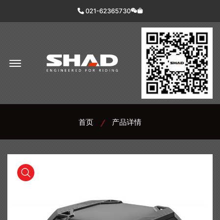
021-62365730
Offcanvas Menu Open
首页
产品详情
product view