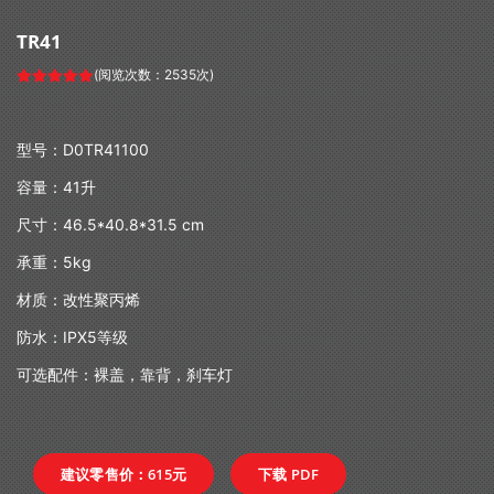
TR41
(阅览次数：2535次)
型号：
D0TR41100
容量：
41
升
尺寸：
46.5*40.8*31.5 cm
承重：
5kg
材质：改性聚丙烯
防水：
IPX5
等级
可选配件：裸盖，靠背，刹车灯
建议零售价：615元
下载 PDF