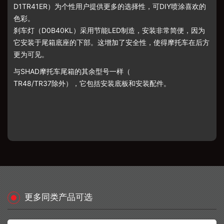
D1TR41ER）为个性用户提供更多的选择性，可DIY喷涂喜欢的
色彩。
刹车灯（
D0B
40KL）采用节能LED制造，安装非常简便，因为
它安装于尾箱底座的下部。这增加了安全性，使得摩托车在后方
更为可见。
与
SHAD摩托车
尾箱的其余型号
一样（
TR48/TR37除外），它包括安装
底板和安装配件。
更多同类产品可选