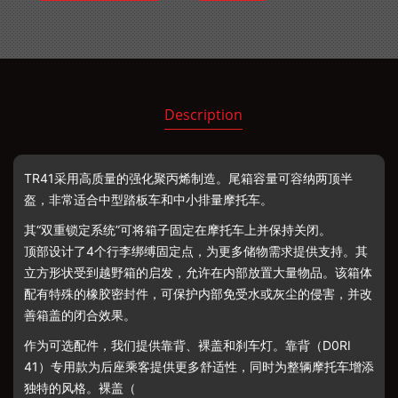
Description
TR41采用高质量的强化聚丙烯制造。尾箱容量可容纳两顶半
盔，非常适合中型踏板车和中小排量摩托车。
其
“双重锁定系统”可将箱子固定在摩托车上并保持关闭。
顶部设计了
4个行李绑缚固定点，为更多储物需求提供支持。
其
立方形状受到越野箱的启发，允许在内部放置大量物品。该箱体
配有特殊的橡胶密封件，可保护内部免受水或灰尘的侵害，并改
善箱盖的闭合效果。
作为可选配件，我们提供靠背、裸盖
和刹车灯。靠背（
D0RI
41）专用款为后座乘客提供更多舒适性，同时为整辆摩托车增添
独特的风格。
裸盖（