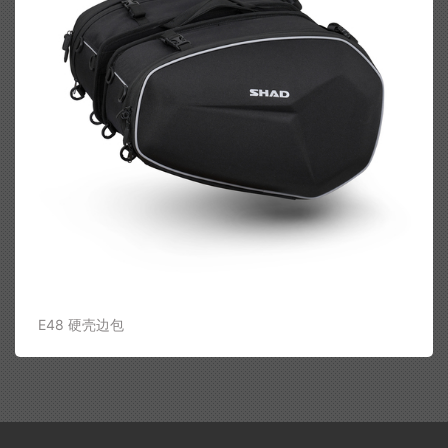
E48 硬壳边包