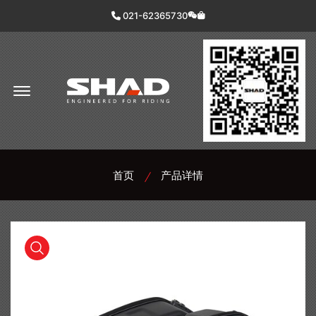
021-62365730
Offcanvas Menu Open
首页
产品详情
product view