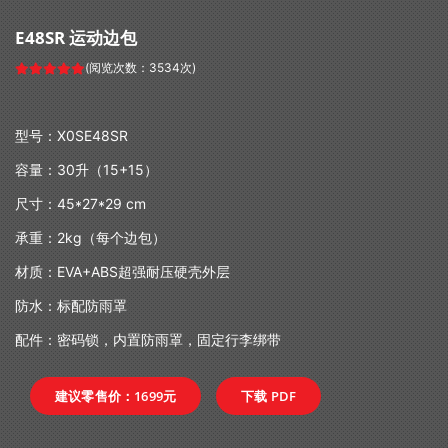
E48SR 运动边包
(阅览次数：3534次)
型号：X0SE48SR
容量：
30
升（
15+15
）
尺寸：
45*27*29 cm
承重：
2kg
（每个边包）
材质：
EVA+ABS
超强耐压硬壳外层
防水：标配防雨罩
配件：密码锁，内置防雨罩，固定行李绑带
建议零售价：1699元
下载 PDF